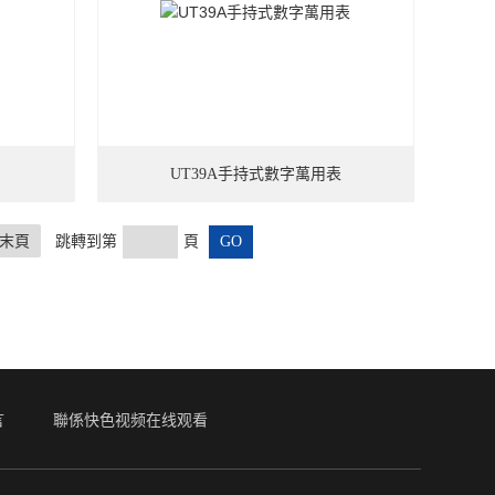
UT39A手持式數字萬用表
末頁
跳轉到第
頁
言
聯係快色视频在线观看