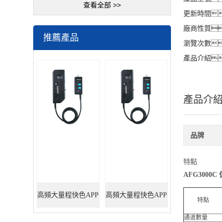
查看全部 >>
更新時間
廠商性質
推薦產品
瀏覽次數
產品介紹
產品介
品牌
特點
AFG3000
高頻大量程快色APP
高頻大量程快色APP
特點
通道數量
黄色网站5M/550A
黄色网站6M/330A