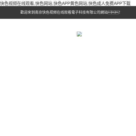
快色视频在线观看,快色网站,快色APP黄色网站,快色成人免费APP下载
歡迎來到南京快色视频在线观看電子科技有限公司網站！