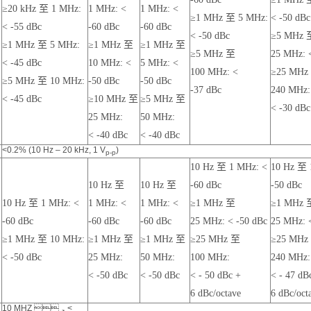
≥20 kHz 至 1 MHz:
1 MHz: <
1 MHz: <
≥1 MHz 至 5 MHz:
< -50 dBc
< -55 dBc
-60 dBc
-60 dBc
< -50 dBc
≥5 MHz 
≥1 MHz 至 5 MHz:
≥1 MHz 至
≥1 MHz 至
≥5 MHz 至
25 MHz: 
< -45 dBc
10 MHz: <
5 MHz: <
100 MHz: <
≥25 MHz
≥5 MHz 至 10 MHz:
-50 dBc
-50 dBc
-37 dBc
240 MHz:
< -45 dBc
≥10 MHz 至
≥5 MHz 至
< -30 dBc
25 MHz:
50 MHz:
< -40 dBc
< -40 dBc
<0.2% (10 Hz – 20 kHz, 1 V
)
p-p
10 Hz 至 1 MHz: <
10 Hz 至 
10 Hz 至
10 Hz 至
-60 dBc
-50 dBc
10 Hz 至 1 MHz: <
1 MHz: <
1 MHz: <
≥1 MHz 至
≥1 MHz 
-60 dBc
-60 dBc
-60 dBc
25 MHz: < -50 dBc
25 MHz: 
≥1 MHz 至 10 MHz:
≥1 MHz 至
≥1 MHz 至
≥25 MHz 至
≥25 MHz
< -50 dBc
25 MHz:
50 MHz:
100 MHz:
240 MHz:
< -50 dBc
< -50 dBc
< - 50 dBc +
< - 47 dB
6 dBc/octave
6 dBc/oct
10 MHZ ，<