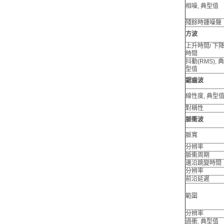
相噪, 典型值
殘餘時鍾噪聲
方波
上升時間/ 下
時間
抖動(RMS), 典
型值
鋸齒波
線性度, 典型
對稱性
脈衝波
脈寬
分辨率
脈衝周期
邊沿跳變時間
分辨率
前沿延遲
範圍
分辨率
過衝, 典型值