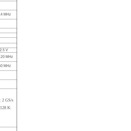
.4 MHz
2.5 V
120 MHz
60 MHz
 2 GS/s
128 K: