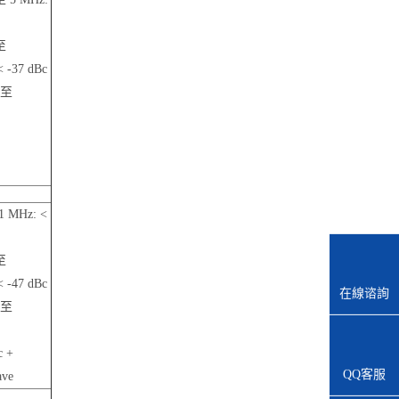
至
< -37 dBc
 至
1 MHz: <
至
< -47 dBc
在線谘詢
 至
c +
QQ客服
ave