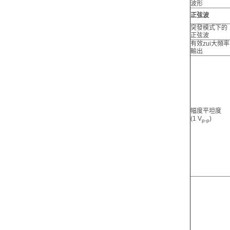
波形
正弦波
突發模式下的
正弦波
有效zui大頻率
輸出
幅度平坦度
(1 V
)
p-p