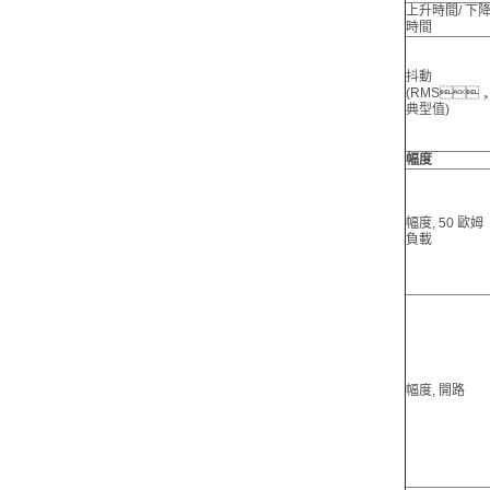
上升時間/ 下
時間
抖動
(RMS
典型值)
幅度
幅度, 50 歐姆
負載
幅度, 開路