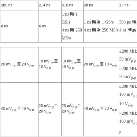
降
≤80 ns
≤14 ns
≤10 ns
≤8 ns
≤3 ns
1 ns 時 1
GS/s
1 ns 時為 1 GS/s
500 ps 時
，
4 ns
4 ns
4 ns 時 250
4 ns 時為 250 MS/s
4 ns 時為 
MS/s
≤200 MHz
50 mV
p-p
10 mV
至
10 mV
至
p-p
p-p
20 mV
至 20 V
20 mV
至 10 V
p-p
p-p
p-p
p-p
10 V
10 V
p-p
p-p
>200 MHz
50 mV
p-p
≤200 MHz
100 mV
p-
10 V
p-p
20 mV
至
20 mV
至
p-p
p-p
40 mV
至 40 V
40 mV
至 20 V
p-p
p-p
p-p
p-p
20 V
20 V
>200 MHz
p-p
p-p
100 mV
p-
p