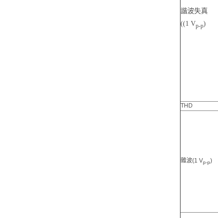
諧波失真
((1 V
)
p-p
THD
雜波(1 V
)
p-p