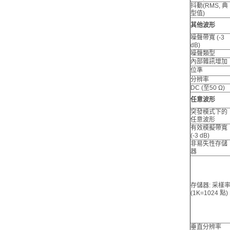
抖動(RMS, 典
型值)
其他波形
噪聲帶寬 (-3
dB)
噪聲類型
內部雜訊增加
位準
分辨率
DC (至50 Ω)
任意波形
突發模式下的
任意波形
有效模擬帶寬
(-3 dB)
非易失性存儲
器
存儲器: 采樣
(1K=1024 點)
垂直分辨率