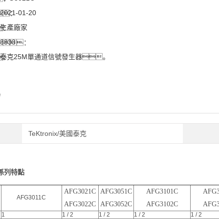
2021-01-20
：
生產廠家
：
3333
：
泰克25M單通道信號發生器。
：
紹
TeKtronix/美國泰克
C 係列特點
AFG3021C
AFG3051C
AFG3101C
AFG3
AFG3011C
AFG3022C
AFG3052C
AFG3102C
AFG3
1
1 / 2
1 / 2
1 / 2
1 / 2