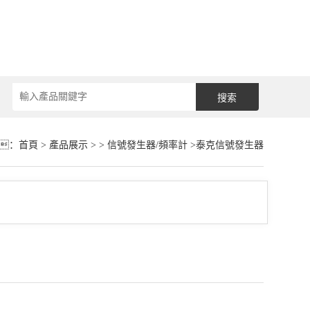
：
首頁
>
產品展示
> >
信號發生器/頻率計
>泰克信號發生器