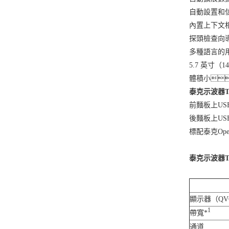
自動設置和
內置上下文
探頭檢查向
多種語言的
5.7 英寸（
體積小
泰克示波器TB
前麵板上US
後麵板上USB
標配泰克Op
泰克示波器T
顯示器（QVG
1
帶寬*
通道