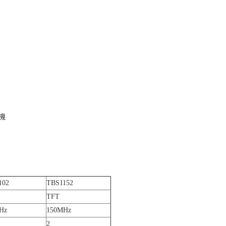
印機
102
TBS1152
TFT
Hz
150MHz
2