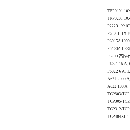
TPP0101 1
TPP0201 1
P2220 1X/
P6101B 1X
P6015A 1
P5100A 1
P5200 高
P6021 15 
P6022 6 A
A621 2000 
A622 100 
TCP303/TC
TCP305/TC
TCP312/TC
TCP404XL/