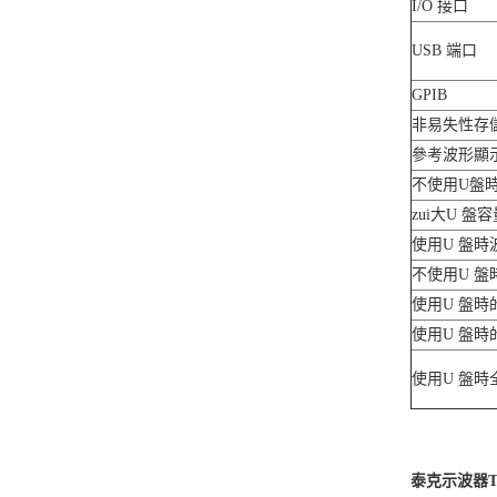
I/O 接口
USB 端口
GPIB
非易失性存
參考波形顯
不使用U盤
zui大U 盤容
使用U 盤時
不使用U 盤
使用U 盤時
使用U 盤時
使用U 盤時
泰克示波器TB