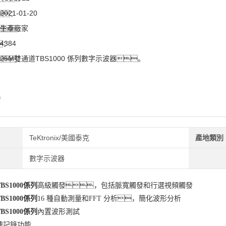
2021-01-20
：
生產廠家
：
4384
：
25M雙通道TBS1000 係列數字示波器。
：
紹
TeKtronix/美國泰克
產地類別
數字示波器
S1000係列
高級觸發，包括脈寬觸發和行選視頻觸發
S1000係列
16 種自動測量和FFT 分析，簡化波形分析
S1000係列
內置波形測試
據記錄功能