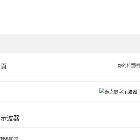
細頁
你的位置
字示波器
TBS1022
：