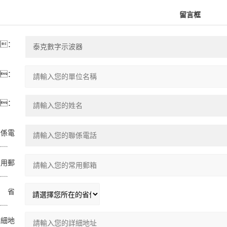
留言框
：
：
：
聯係電
：
常用郵
：
省
：
詳細地