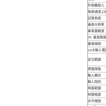
外部觸發入
每條通道上
記錄長度
垂直分辨率
垂直靈敏度
DC 垂直精
垂直縮放
zui大輸入電
定位範圍
帶寬限製
輸入耦合
輸入阻抗
時基範圍
時基精度
水平縮放