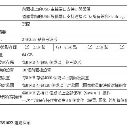
前麵板上的USB 主控端口支持U 盤設備
儀器背麵的USB 設備端口支持連接PC 及所有兼容PictBridg
選配
儲器
示
2 個2.5k 點參考波形
時波形存儲
（2） 2.5k 點
（2） 2.5k 點
（2） 2.5k 點
（2） 
量
64 GB
波形存儲
每8 MB 存儲96 個或以上參考波形
時的設置
10 個前麵板設置
的設置
每8 MB 存儲4000 個或以上前麵板設置
的屏幕圖
每8 MB 存儲128 個或以上屏幕圖（圖像數量取決於選擇的
每8 MB 支持12 個或以上全部保存（Save All）操作
全部保存操作
一次全部保存操作會產生3-9 個文件（設置, 圖像, 外加每
S1022
-選購探頭