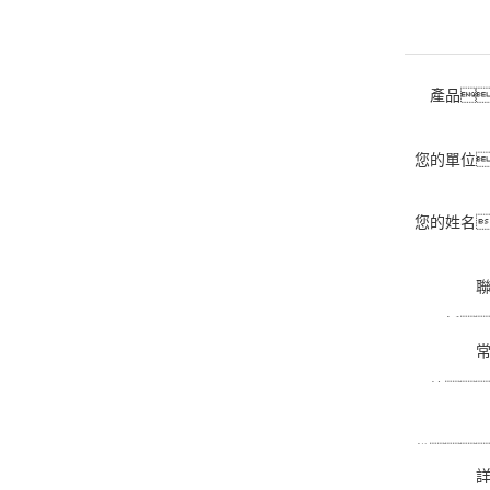
產品
您的單位
您的姓名
話
箱
份