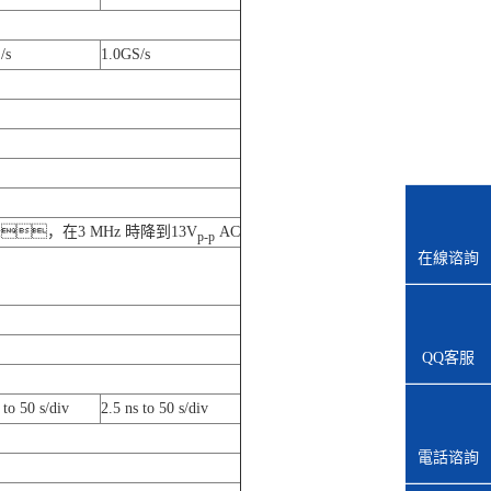
/s
1.0GS/s
速率下降，在3 MHz 時降到13V
AC
p-p
在線谘詢
QQ客服
 to 50 s/div
2.5 ns to 50 s/div
電話谘詢