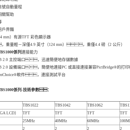
信號自動量程
相關幫助
導
用戶界麵
144 mm）有源TFT 彩色顯示器
，重量輕－深僅4.9 英寸（124 mm），重僅4.4 磅（2 公斤）
S1000係列
連接能力
B 2.0 主控端口，迅速簡便地存儲數據
 2.0 設備端口，簡便地連接PC 或直接連接兼容PictBridge®的打
enChoice®軟件，連接測試平台
BS1000係列-技術參數：
TBS1022
TBS1042
TBS1062
TBS1
A LCD）
TFT
TFT
TFT
TFT
25MHz
40MHz
60MHz
100M
2
2
2
2