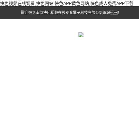
快色视频在线观看,快色网站,快色APP黄色网站,快色成人免费APP下载
歡迎來到南京快色视频在线观看電子科技有限公司網站！