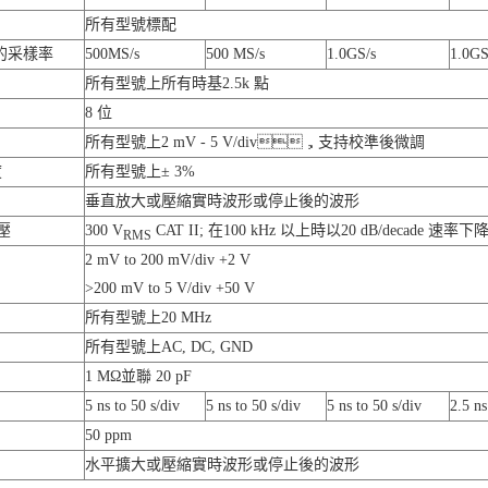
所有型號標配
的采樣率
500MS/s
500 MS/s
1.0GS/s
1.0GS
所有型號上所有時基2.5k 點
8 位
所有型號上2 mV - 5 V/div，支持校準後微調
度
所有型號上± 3%
垂直放大或壓縮實時波形或停止後的波形
壓
300 V
CAT II; 在100 kHz 以上時以20 dB/decade 
RMS
2 mV to 200 mV/div +2 V
>200 mV to 5 V/div +50 V
所有型號上20 MHz
所有型號上AC, DC, GND
1 MΩ並聯 20 pF
5 ns to 50 s/div
5 ns to 50 s/div
5 ns to 50 s/div
2.5 ns
50 ppm
水平擴大或壓縮實時波形或停止後的波形